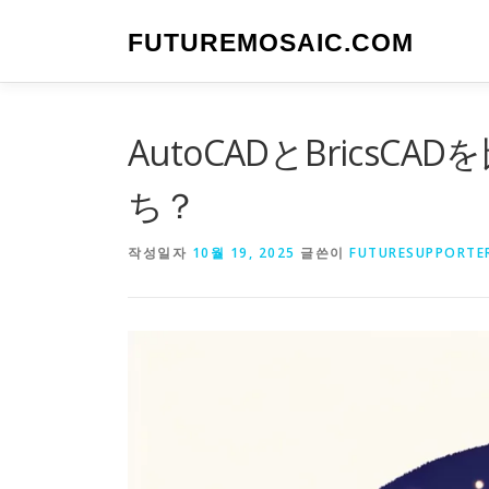
내
용
FUTUREMOSAIC.COM
으
로
바
로
AutoCADとBrics
가
기
ち？
작성일자
10월 19, 2025
글쓴이
FUTURESUPPORTE