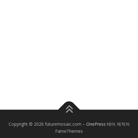
Copyright © 2026 futuremosaic.com
–
OnePress
테마 제작자
FameThemes