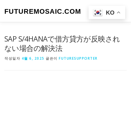
내
용
FUTUREMOSAIC.COM
메뉴
KO
으
로
바
로
SAP S/4HANAで借方貸方が反映され
가
기
ない場合の解決法
작성일자
4월 6, 2025
글쓴이
FUTURESUPPORTER