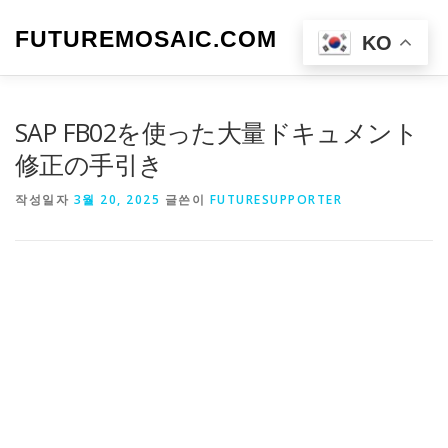
내
용
FUTUREMOSAIC.COM
메뉴
KO
으
로
바
로
SAP FB02を使った大量ドキュメント
가
기
修正の手引き
작성일자
3월 20, 2025
글쓴이
FUTURESUPPORTER