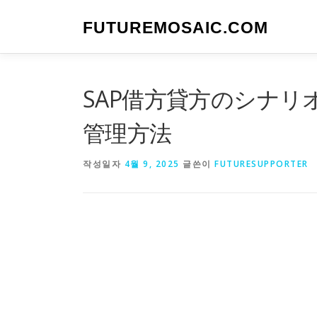
내
용
FUTUREMOSAIC.COM
으
로
바
로
SAP借方貸方のシナ
가
기
管理方法
작성일자
4월 9, 2025
글쓴이
FUTURESUPPORTER