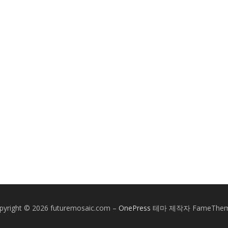
pyright © 2026 futuremosaic.com
–
OnePress
테마 제작자 FameThem