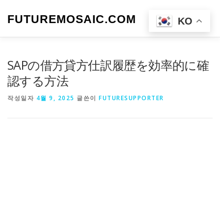
내
용
FUTUREMOSAIC.COM
메뉴
KO
으
로
바
로
SAPの借方貸方仕訳履歴を効率的に確
가
기
認する方法
작성일자
4월 9, 2025
글쓴이
FUTURESUPPORTER