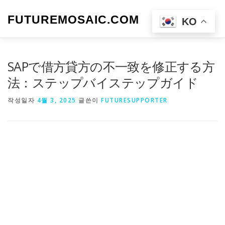
내
용
FUTUREMOSAIC.COM
메뉴
KO
으
로
바
로
SAPで借方貸方の不一致を修正する方
가
기
法：ステップバイステップガイド
작성일자
4월 3, 2025
글쓴이
FUTURESUPPORTER