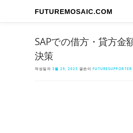
내
용
FUTUREMOSAIC.COM
으
로
바
로
SAPでの借方・貸方
가
기
決策
작성일자
3월 29, 2025
글쓴이
FUTURESUPPORTER