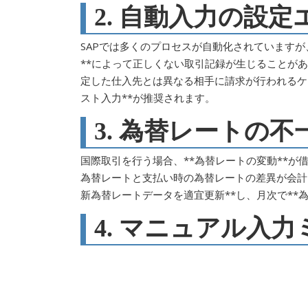
2. 自動入力の設
SAPでは多くのプロセスが自動化されています
**によって正しくない取引記録が生じることが
定した仕入先とは異なる相手に請求が行われるケー
スト入力**が推奨されます。
3. 為替レートの
国際取引を行う場合、**為替レートの変動**
為替レートと支払い時の為替レートの差異が会計
新為替レートデータを適宜更新**し、月次で**
4. マニュアル入