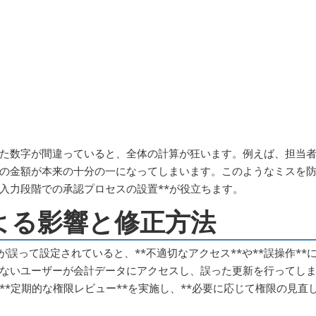
た数字が間違っていると、全体の計算が狂います。例えば、担当
の金額が本来の十分の一になってしまいます。このようなミスを
**入力段階での承認プロセスの設置**が役立ちます。
による影響と修正方法
誤って設定されていると、**不適切なアクセス**や**誤操作**
ないユーザーが会計データにアクセスし、誤った更新を行ってし
*定期的な権限レビュー**を実施し、**必要に応じて権限の見直