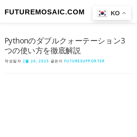
내
용
FUTUREMOSAIC.COM
메뉴
KO
으
로
바
로
Pythonのダブルクォーテーション3
가
기
つの使い方を徹底解説
작성일자
2월 26, 2025
글쓴이
FUTURESUPPORTER