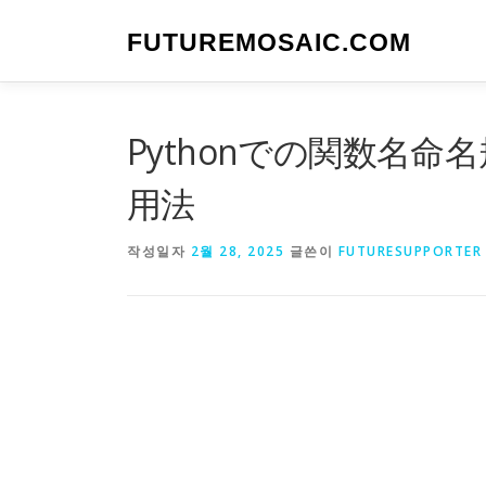
내
용
FUTUREMOSAIC.COM
으
로
바
로
Pythonでの関数名
가
기
用法
작성일자
2월 28, 2025
글쓴이
FUTURESUPPORTER