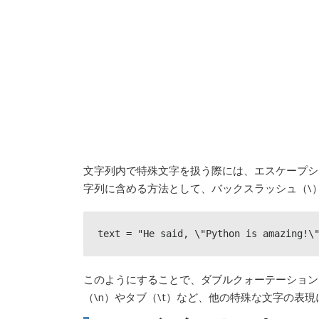
文字列内で特殊文字を扱う際には、エスケープシ
字列に含める方法として、バックスラッシュ（\
text = "He said, \"Python is amazing!\
このようにすることで、ダブルクォーテーション
（\n）やタブ（\t）など、他の特殊な文字の表