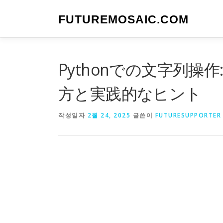
내
용
FUTUREMOSAIC.COM
으
로
바
로
Pythonでの文字列操
가
기
方と実践的なヒント
작성일자
2월 24, 2025
글쓴이
FUTURESUPPORTER