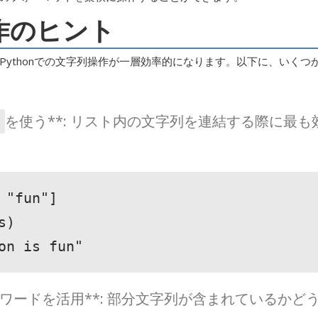
作のヒント
ythonでの文字列操作が一層効率的になります。以下に、いくつ
を使う**: リスト内の文字列を連結する際に最も
"fun"]

)

on is fun"
ワードを活用**: 部分文字列が含まれているかど