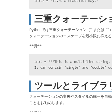
text2 = 'It\'s a beautiful day.'
三重クォーテーシ
Pythonでは三重クォーテーション（”’ または
クォーテーションのエスケープを最小限に抑える
**例:**
text = """This is a multi-line string.

It can contain 'single' and "double" q
ツールとライブラ
クォーテーションの変換やスタイルの統一を自動化
ことをお勧めします。