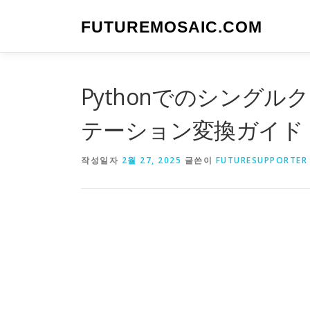
내
용
FUTUREMOSAIC.COM
으
로
바
로
Pythonでのシング
가
기
テーション変換ガイド
작성일자
2월 27, 2025
글쓴이
FUTURESUPPORTER