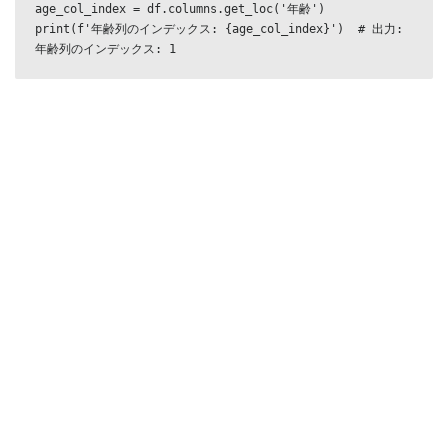
age_col_index = df.columns.get_loc('年齢')

print(f'年齢列のインデックス: {age_col_index}')  # 出力: 