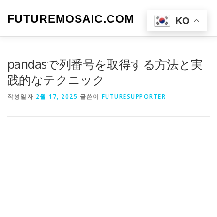
내
용
FUTUREMOSAIC.COM
메뉴
KO
으
로
바
로
pandasで列番号を取得する方法と実
가
기
践的なテクニック
작성일자
2월 17, 2025
글쓴이
FUTURESUPPORTER