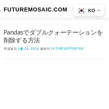
내
용
FUTUREMOSAIC.COM
메뉴
KO
으
로
바
로
Pandasでダブルクォーテーションを
가
기
削除する方法
작성일자
2월 24, 2025
글쓴이
FUTURESUPPORTER