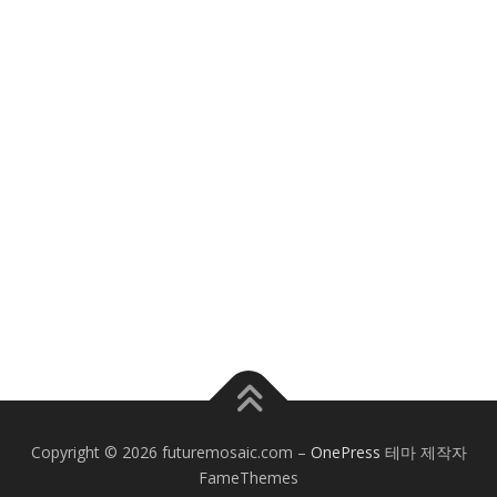
Copyright © 2026 futuremosaic.com
–
OnePress
테마 제작자
FameThemes