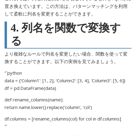
置き換えています。この方法は、パターンマッチングを利用
して柔軟に列名を変更することができます。
4. 列名を関数で変換す
る
より複雑なルールで列名を変更したい場合、関数を使って変
換することができます。以下の実例を見てみましょう。
“`python
data = {‘Column1’: [1, 2], ‘Column2’: [3, 4], ‘Column3’: [5, 6]}
df = pd.DataFrame(data)
def rename_columns(name):
return name.lower().replace(‘column’, ‘col’)
df.columns = [rename_columns(col) for col in df.columns]
“`