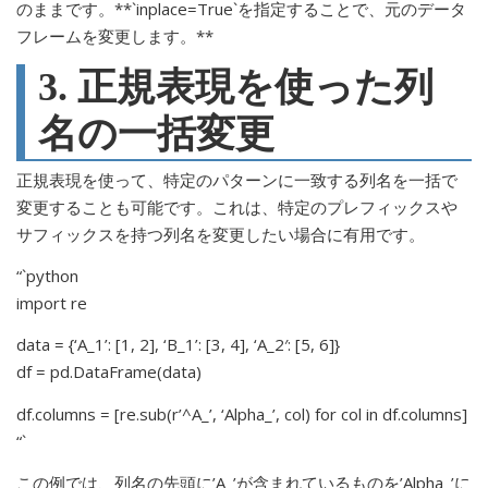
のままです。**`inplace=True`を指定することで、元のデータ
フレームを変更します。**
3. 正規表現を使った列
名の一括変更
正規表現を使って、特定のパターンに一致する列名を一括で
変更することも可能です。これは、特定のプレフィックスや
サフィックスを持つ列名を変更したい場合に有用です。
“`python
import re
data = {‘A_1’: [1, 2], ‘B_1’: [3, 4], ‘A_2′: [5, 6]}
df = pd.DataFrame(data)
df.columns = [re.sub(r’^A_’, ‘Alpha_’, col) for col in df.columns]
“`
この例では、列名の先頭に’A_’が含まれているものを’Alpha_’に