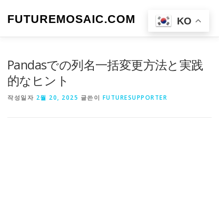
내
용
FUTUREMOSAIC.COM
메뉴
KO
으
로
바
로
Pandasでの列名一括変更方法と実践
가
기
的なヒント
작성일자
2월 20, 2025
글쓴이
FUTURESUPPORTER