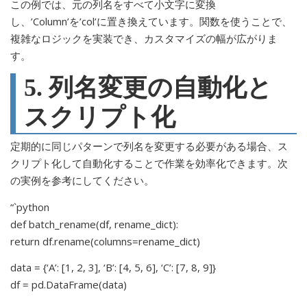
この例では、元の列名をすべて小文字に変換
し、’Column’を’col’に置き換えています。関数を使うことで、
複雑なロジックを実装でき、カスタマイズの幅が広がりま
す。
5. 列名変更の自動化と
スクリプト化
定期的に同じパターンで列名を変更する必要がある場合、ス
クリプト化して自動化することで作業を効率化できます。次
の実例を参考にしてください。
“`python
def batch_rename(df, rename_dict):
return df.rename(columns=rename_dict)
data = {‘A’: [1, 2, 3], ‘B’: [4, 5, 6], ‘C’: [7, 8, 9]}
df = pd.DataFrame(data)