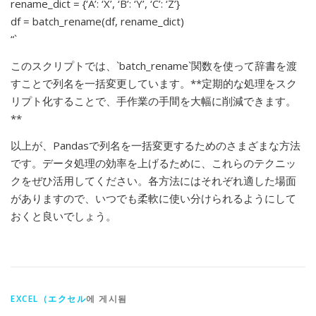
rename_dict = {‘A’: ‘X’, ‘B’: ‘Y’, ‘C’: ‘Z’}
df = batch_rename(df, rename_dict)
“`
このスクリプトでは、`batch_rename`関数を使って辞書を渡
すことで列名を一括変更しています。**定期的な処理をスク
リプト化することで、手作業の手間を大幅に削減できます。
**
以上が、Pandasで列名を一括変更するためのさまざまな方法
です。データ処理の効率を上げるために、これらのテクニッ
クをぜひ活用してください。各方法にはそれぞれ適した場面
がありますので、いつでも柔軟に使い分けられるようにして
おくと良いでしょう。
EXCEL（エクセル
에 게시됨