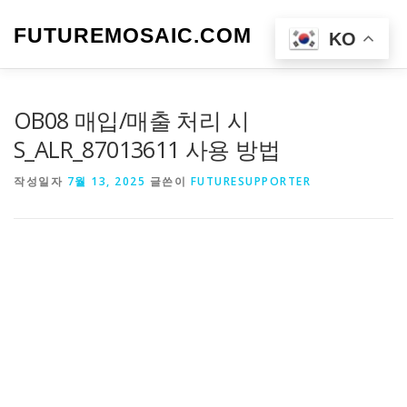
내
용
FUTUREMOSAIC.COM
메뉴
KO
으
로
바
로
OB08 매입/매출 처리 시
가
기
S_ALR_87013611 사용 방법
작성일자
7월 13, 2025
글쓴이
FUTURESUPPORTER