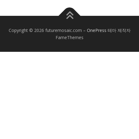
Copyright © 2026 futuremosaic.com
–
OnePress
테마 제작자
FameThemes