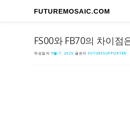
내
용
FUTUREMOSAIC.COM
으
로
바
로
FS00와 FB70의 차이점
가
기
작성일자
9월 7, 2025
글쓴이
FUTURESUPPORTER