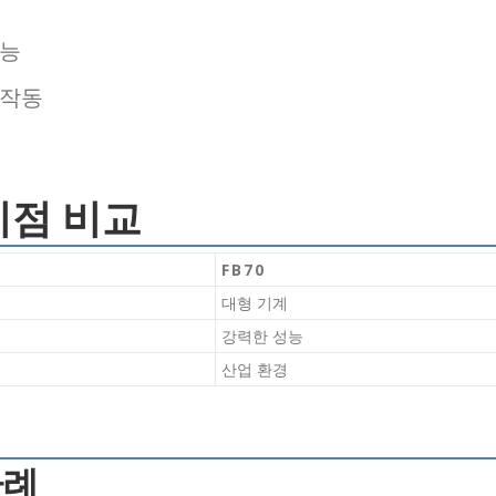
성능
 작동
차이점 비교
FB70
대형 기계
강력한 성능
산업 환경
사례