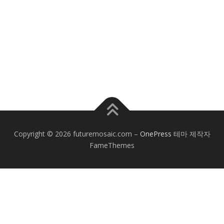
Copyright © 2026 futuremosaic.com
–
OnePress
테마 제작자
FameThemes