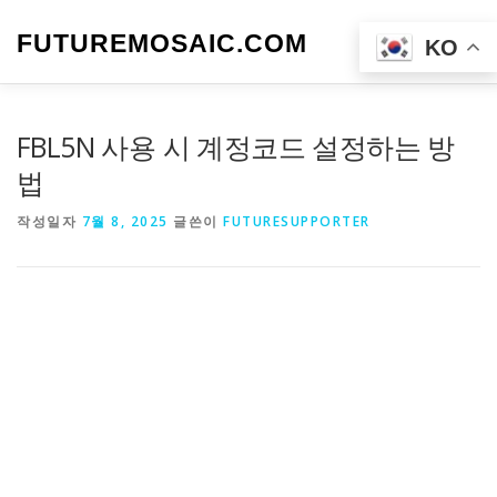
내
용
FUTUREMOSAIC.COM
메뉴
KO
으
로
바
로
FBL5N 사용 시 계정코드 설정하는 방
가
기
법
작성일자
7월 8, 2025
글쓴이
FUTURESUPPORTER