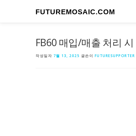
내
용
FUTUREMOSAIC.COM
으
로
바
로
FB60 매입/매출 처리 시
가
기
작성일자
7월 13, 2025
글쓴이
FUTURESUPPORTER