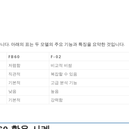
습니다. 아래의 표는 두 모델의 주요 기능과 특징을 요약한 것입니다.
FB60
F-02
저렴함
비교적 비쌈
직관적
복잡할 수 있음
기본적
고급 분석 기능
낮음
높음
기본적
강력함