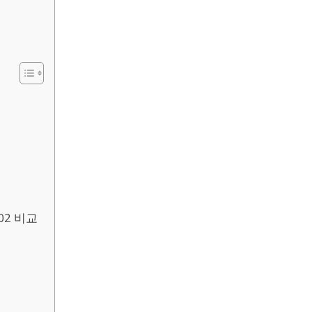
례
02 비교