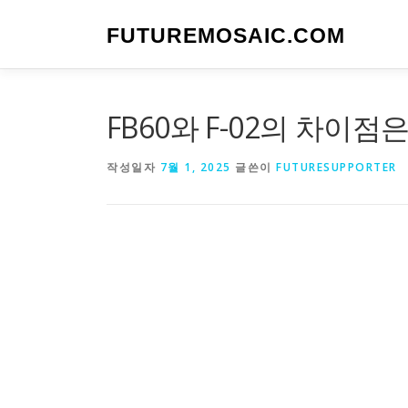
내
용
FUTUREMOSAIC.COM
으
로
바
로
FB60와 F-02의 차이점
가
기
작성일자
7월 1, 2025
글쓴이
FUTURESUPPORTER