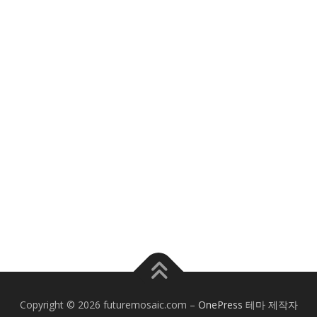
Copyright © 2026 futuremosaic.com
–
OnePress
테마 제작자