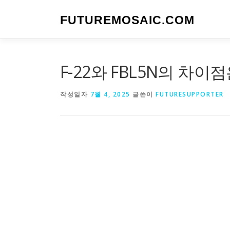
내
용
FUTUREMOSAIC.COM
으
로
바
로
F-22와 FBL5N의 차이
가
기
작성일자
7월 4, 2025
글쓴이
FUTURESUPPORTER