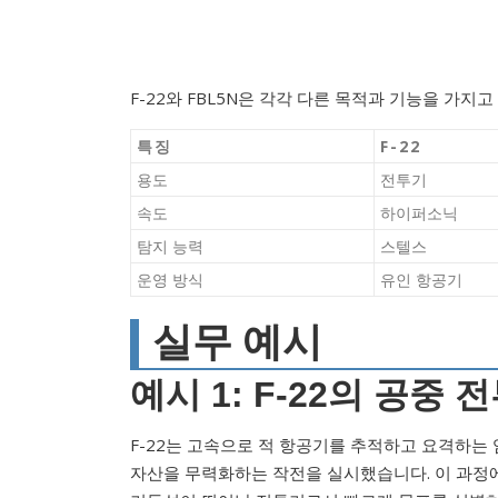
F-22와 FBL5N은 각각 다른 목적과 기능을 가
특징
F-22
용도
전투기
속도
하이퍼소닉
탐지 능력
스텔스
운영 방식
유인 항공기
실무 예시
예시 1: F-22의 공중 
F-22는 고속으로 적 항공기를 추적하고 요격하는 임
자산을 무력화하는 작전을 실시했습니다. 이 과정에