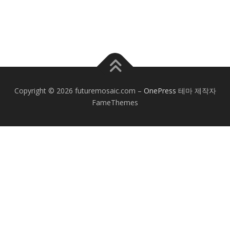
Copyright © 2026 futuremosaic.com
–
OnePress
테마 제작자
FameThemes