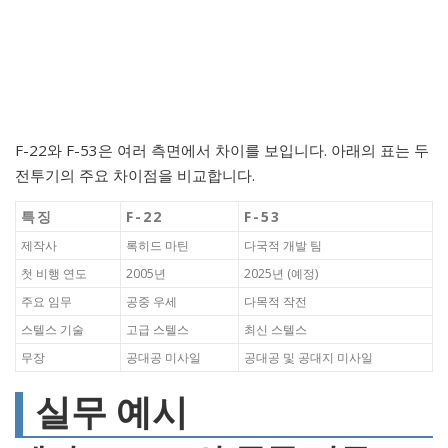
F-22와 F-53은 여러 측면에서 차이를 보입니다. 아래의 표는 두
전투기의 주요 차이점을 비교합니다.
특징
F-22
F-53
제작사
록히드 마틴
다국적 개발 팀
첫 비행 연도
2005년
2025년 (예정)
주요 임무
공중 우세
다목적 작전
스텔스 기술
고급 스텔스
최신 스텔스
무장
공대공 미사일
공대공 및 공대지 미사일
실무 예시