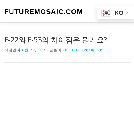
내
용
FUTUREMOSAIC.COM
메뉴
KO
으
로
바
로
F-22와 F-53의 차이점은 뭔가요?
가
기
작성일자
6월 27, 2025
글쓴이
FUTURESUPPORTER