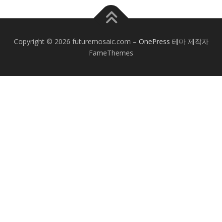
Copyright © 2026 futuremosaic.com
–
OnePress
테마 제작자
FameThemes