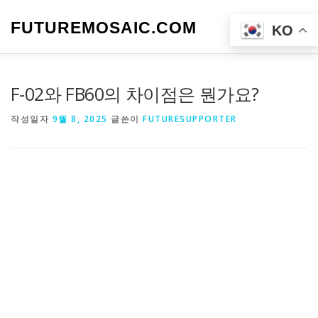
내
용
FUTUREMOSAIC.COM
메뉴
KO
으
로
바
로
F-02와 FB60의 차이점은 뭔가요?
가
기
작성일자
9월 8, 2025
글쓴이
FUTURESUPPORTER