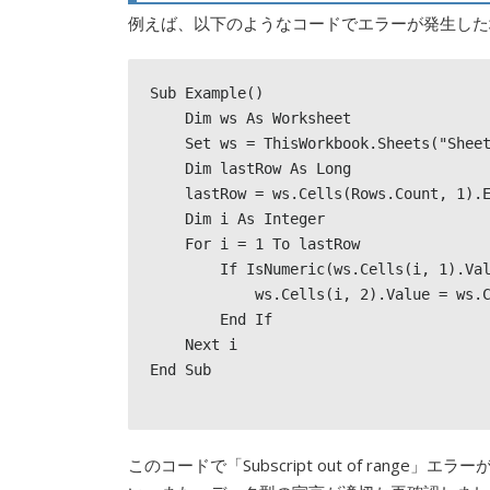
例えば、以下のようなコードでエラーが発生した
Sub Example()

    Dim ws As Worksheet

    Set ws = ThisWorkbook.Sheets("Sheet1")

    Dim lastRow As Long

    lastRow = ws.Cells(Rows.Count, 1).End(xlUp).Row

    Dim i As Integer

    For i = 1 To lastRow

        If IsNumeric(ws.Cells(i, 1).Value) Then

            ws.Cells(i, 2).Value = ws.Cells(i, 1).Value * 2

        End If

    Next i

End Sub

このコードで「Subscript out of range