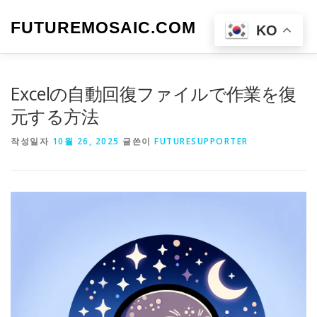
내
용
FUTUREMOSAIC.COM
메뉴
KO
으
로
바
로
Excelの自動回復ファイルで作業を復
가
기
元する方法
작성일자
10월 26, 2025
글쓴이
FUTURESUPPORTER