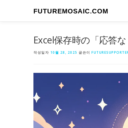
내
용
FUTUREMOSAIC.COM
으
로
바
로
Excel保存時の「応
가
기
작성일자
10월 28, 2025
글쓴이
FUTURESUPPORTE