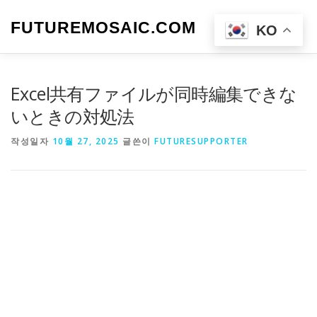
내
용
FUTUREMOSAIC.COM
메뉴
KO
으
로
바
로
Excel共有ファイルが同時編集できな
가
기
いときの対処法
작성일자
10월 27, 2025
글쓴이
FUTURESUPPORTER