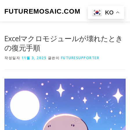
내
용
FUTUREMOSAIC.COM
메뉴
KO
으
로
바
로
Excelマクロモジュールが壊れたとき
가
기
の復元手順
작성일자
11월 3, 2025
글쓴이
FUTURESUPPORTER