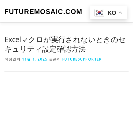
내
용
FUTUREMOSAIC.COM
메뉴
KO
으
로
바
로
Excelマクロが実行されないときのセ
가
기
キュリティ設定確認方法
작성일자
11월 1, 2025
글쓴이
FUTURESUPPORTER