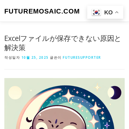
내
용
FUTUREMOSAIC.COM
메뉴
KO
으
로
바
로
Excelファイルが保存できない原因と
가
기
解決策
작성일자
10월 25, 2025
글쓴이
FUTURESUPPORTER