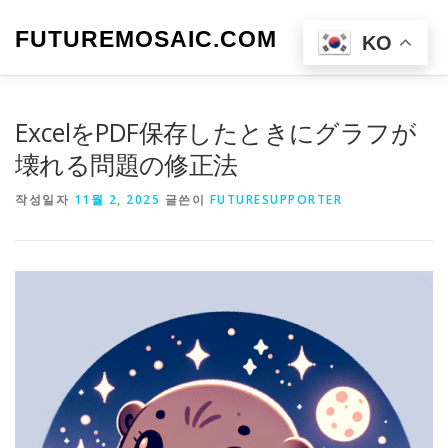
내
용
FUTUREMOSAIC.COM
메뉴
KO
으
로
바
로
ExcelをPDF保存したときにグラフが
가
기
壊れる問題の修正法
작성일자
11월 2, 2025
글쓴이
FUTURESUPPORTER