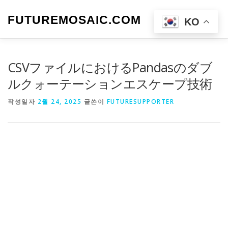
내
용
FUTUREMOSAIC.COM
메뉴
KO
으
로
바
로
CSVファイルにおけるPandasのダブ
가
기
ルクォーテーションエスケープ技術
작성일자
2월 24, 2025
글쓴이
FUTURESUPPORTER