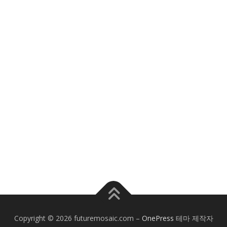
Copyright © 2026 futuremosaic.com
–
OnePress
테마 제작자