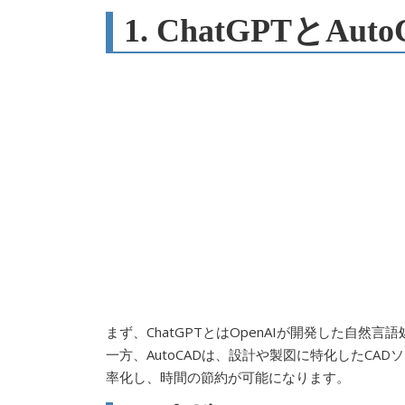
1. ChatGPTとA
まず、ChatGPTとはOpenAIが開発した自
一方、AutoCADは、設計や製図に特化したC
率化し、時間の節約が可能になります。