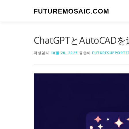
내
용
FUTUREMOSAIC.COM
으
로
바
로
ChatGPTとAutoC
가
기
작성일자
10월 20, 2025
글쓴이
FUTURESUPPORTE