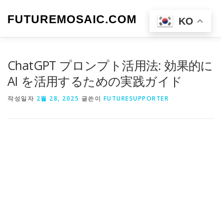
내
용
FUTUREMOSAIC.COM
메뉴
KO
으
로
바
로
ChatGPT プロンプト活用法: 効果的に
가
기
AI を活用するための実践ガイド
작성일자
2월 28, 2025
글쓴이
FUTURESUPPORTER