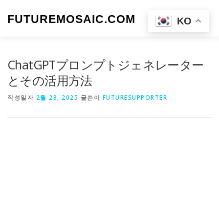
내
용
FUTUREMOSAIC.COM
메뉴
KO
으
로
바
로
ChatGPTプロンプトジェネレーター
가
기
とその活用方法
작성일자
2월 28, 2025
글쓴이
FUTURESUPPORTER