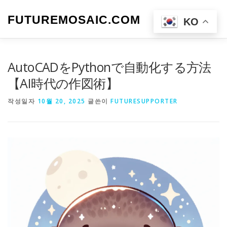
내
용
FUTUREMOSAIC.COM
메뉴
KO
으
로
바
로
AutoCADをPythonで自動化する方法
가
기
【AI時代の作図術】
작성일자
10월 20, 2025
글쓴이
FUTURESUPPORTER