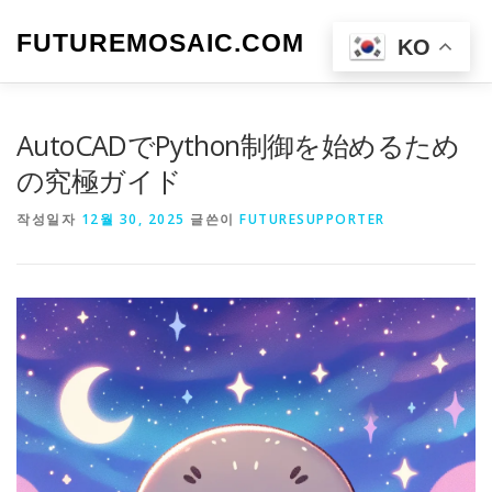
내
용
FUTUREMOSAIC.COM
메뉴
KO
으
로
바
로
AutoCADでPython制御を始めるため
가
기
の究極ガイド
작성일자
12월 30, 2025
글쓴이
FUTURESUPPORTER