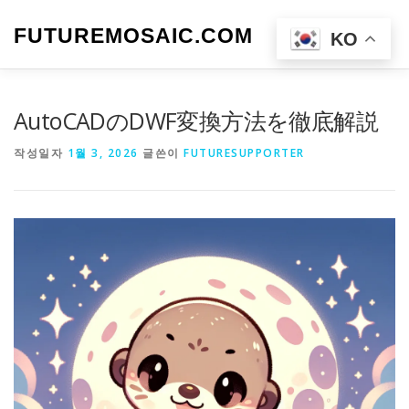
내
용
FUTUREMOSAIC.COM
메뉴
KO
으
로
바
로
AutoCADのDWF変換方法を徹底解説
가
기
작성일자
1월 3, 2026
글쓴이
FUTURESUPPORTER