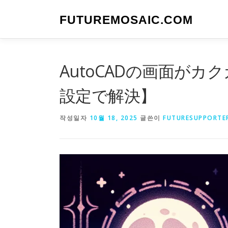
내
용
FUTUREMOSAIC.COM
으
로
바
로
AutoCADの画面がカ
가
기
設定で解決】
작성일자
10월 18, 2025
글쓴이
FUTURESUPPORTE