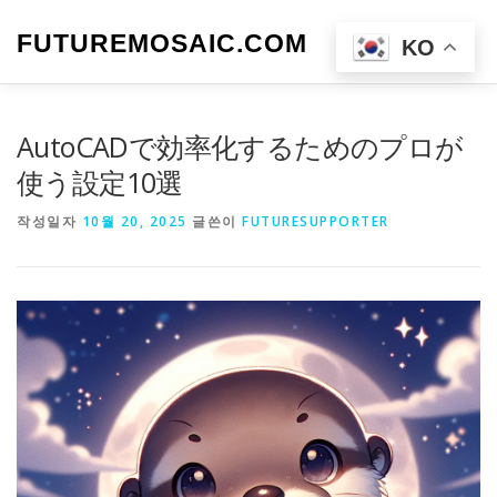
내
용
FUTUREMOSAIC.COM
메뉴
KO
으
로
바
로
AutoCADで効率化するためのプロが
가
기
使う設定10選
작성일자
10월 20, 2025
글쓴이
FUTURESUPPORTER