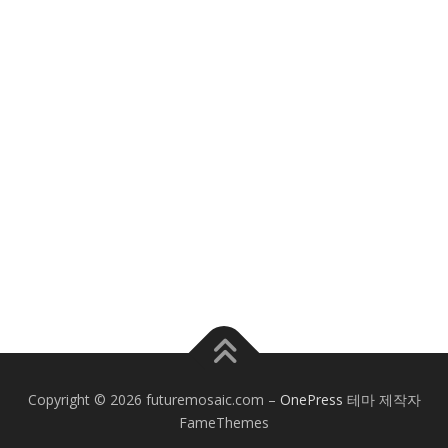
Copyright © 2026 futuremosaic.com
–
OnePress
테마 제작자
FameThemes