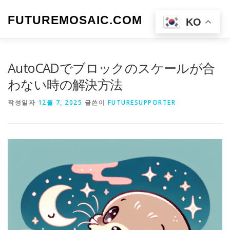
내
용
FUTUREMOSAIC.COM
메뉴
KO
으
로
바
로
AutoCADでブロックのスケールが合
가
기
わない時の解決方法
작성일자
12월 7, 2025
글쓴이
FUTURESUPPORTER