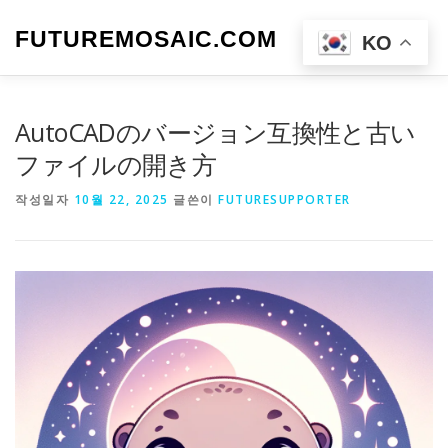
내
용
FUTUREMOSAIC.COM
메뉴
KO
으
로
바
로
AutoCADのバージョン互換性と古い
가
기
ファイルの開き方
작성일자
10월 22, 2025
글쓴이
FUTURESUPPORTER