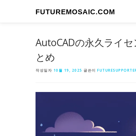
내
용
FUTUREMOSAIC.COM
으
로
바
로
AutoCADの永久ラ
가
기
とめ
작성일자
10월 19, 2025
글쓴이
FUTURESUPPORTE