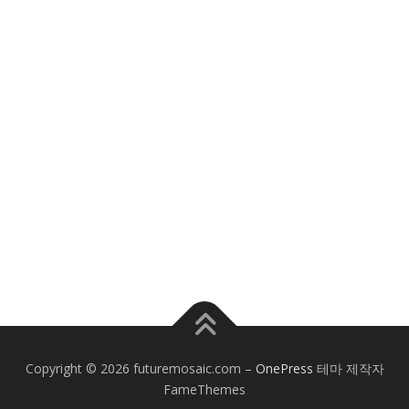
Copyright © 2026 futuremosaic.com
–
OnePress
테마 제작자
FameThemes