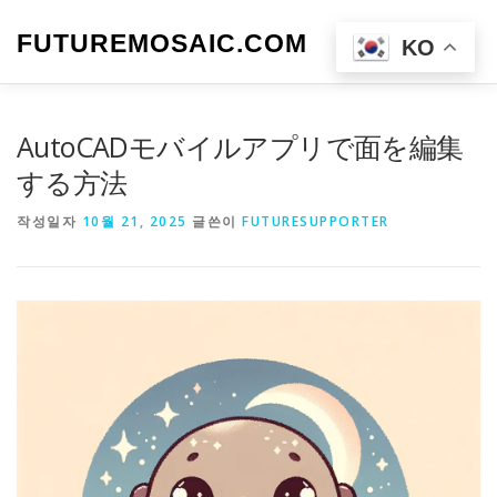
내
용
FUTUREMOSAIC.COM
메뉴
KO
으
로
바
로
AutoCADモバイルアプリで面を編集
가
기
する方法
작성일자
10월 21, 2025
글쓴이
FUTURESUPPORTER