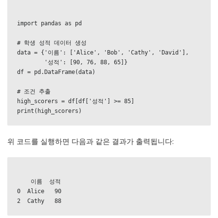
import pandas as pd

# 학생 성적 데이터 생성

data = {'이름': ['Alice', 'Bob', 'Cathy', 'David'],

        '성적': [90, 76, 88, 65]}

df = pd.DataFrame(data)

# 조건 추출

high_scorers = df[df['성적'] >= 85]

위 코드를 실행하면 다음과 같은 결과가 출력됩니다:
    이름  성적

0  Alice   90
