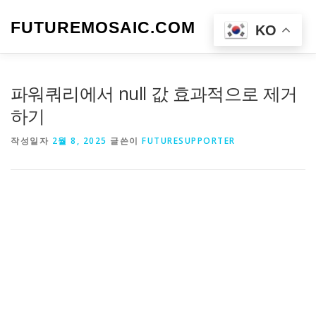
내
용
FUTUREMOSAIC.COM
메뉴
KO
으
로
바
로
파워쿼리에서 null 값 효과적으로 제거
가
기
하기
작성일자
2월 8, 2025
글쓴이
FUTURESUPPORTER