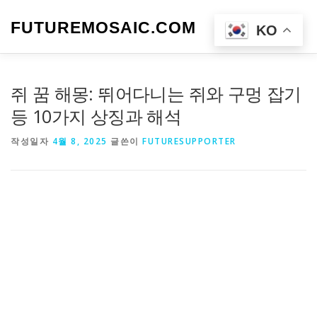
내
용
FUTUREMOSAIC.COM
메뉴
KO
으
로
바
로
쥐 꿈 해몽: 뛰어다니는 쥐와 구멍 잡기
가
기
등 10가지 상징과 해석
작성일자
4월 8, 2025
글쓴이
FUTURESUPPORTER