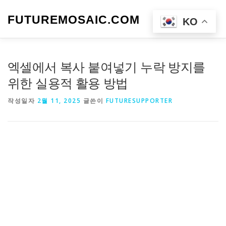
내
용
FUTUREMOSAIC.COM
메뉴
KO
으
로
바
로
엑셀에서 복사 붙여넣기 누락 방지를
가
기
위한 실용적 활용 방법
작성일자
2월 11, 2025
글쓴이
FUTURESUPPORTER