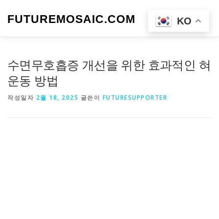
내
용
FUTUREMOSAIC.COM
메뉴
KO
으
로
바
로
수면무호흡증 개선을 위한 효과적인 혀
가
기
운동 방법
작성일자
2월 18, 2025
글쓴이
FUTURESUPPORTER